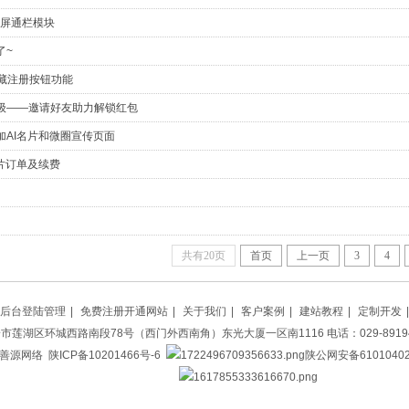
全屏通栏模块
了~
隐藏注册按钮功能
级——邀请好友助力解锁红包
加AI名片和微圈宣传页面
片订单及续费
共有20页
首页
上一页
3
4
后台登陆管理
|
免费注册开通网站
|
关于我们
|
客户案例
|
建站教程
|
定制开发
|
市莲湖区环城西路南段78号（西门外西南角）东光大厦一区南1116 电话：029-89194
善源网络
陕ICP备10201466号-6
陕公网安备61010402