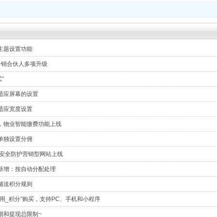
主题设置功能
分销合伙人多项升级
”
适应屏幕的设置
适应宽度设置
，物业智能缴费功能上线
单独设置分佣
 安全防护营销型网站上线
新增：按自动分配处理
铺送积分规则
用_积分”购买，支持PC、手机和小程序
期和提现总限制~