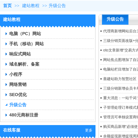
首页
>>
建站教程
>>
升级公告
升级公告
建站教程
代理商新增网站后台
电脑（PC）网站
三级分销页面改版+
手机（移动）网站
oto文章新增“交易方式
响应式网站
网站焦点图增加了自
域名解析、备案
电脑站栏目增加了自
小程序
善建站助力智慧社区
网络营销
三级分销新增会员卡
SEO优化
重大消息：一站千词
升级公告
子管理处理订单模式
480元商标注册
管理员可单独设置商
购买商品新增“必须使
在线客服
更多
余额提现新增提现周