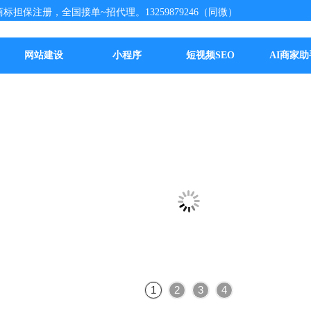
标担保注册，全国接单~招代理。13259879246（同微）
网站建设
小程序
短视频SEO
AI商家助
1
2
3
4