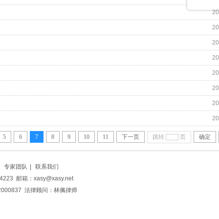
20
20
20
20
20
20
20
20
5
6
7
8
9
10
11
下一页
跳转
页
确定
专家团队
|
联系我们
223 邮箱：
xasy@xasy.net
000837
法律顾问：林佩律师