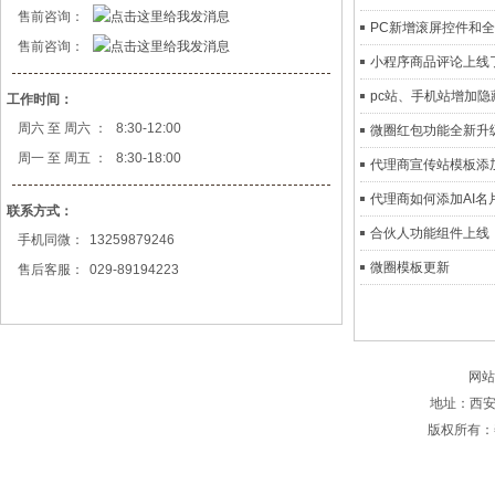
售前咨询：
PC新增滚屏控件和
售前咨询：
小程序商品评论上线
pc站、手机站增加
工作时间：
周六 至 周六 ：
8:30-12:00
微圈红包功能全新升
周一 至 周五 ：
8:30-18:00
代理商宣传站模板添
代理商如何添加AI名
联系方式：
合伙人功能组件上线
手机同微：
13259879246
微圈模板更新
售后客服：
029-89194223
网站
地址：西安
版权所有：