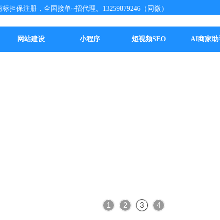
标担保注册，全国接单~招代理。13259879246（同微）
网站建设
小程序
短视频SEO
AI商家助
1
2
3
4