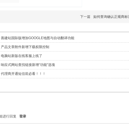
下一篇
如何查询确认正规商标
善建站国际版增加GOOGLE地图与自动翻译功能
产品文章附件新增下载权限控制
电脑站新版在线客服上线了
响应式网站查找链接新增“功能”选项
代理商开通短信前必看！！！
能进行回复
登录