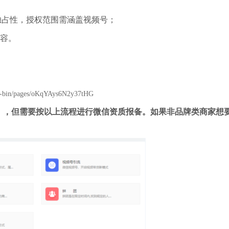
独占性，授权范围需涵盖视频号；
内容。
eb-bin/pages/oKqYAys6N2y37tHG
），但需要按以上流程进行微信资质报备。如果非品牌类商家想