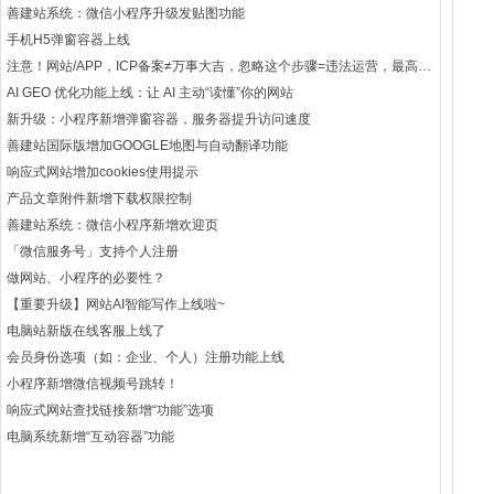
善建站系统：微信小程序升级发贴图功能
手机H5弹窗容器上线
注意！网站/APP，ICP备案≠万事大吉，忽略这个步骤=违法运营，最高罚款1000万！
AI GEO 优化功能上线：让 AI 主动“读懂”你的网站
新升级：小程序新增弹窗容器，服务器提升访问速度
善建站国际版增加GOOGLE地图与自动翻译功能
响应式网站增加cookies使用提示
产品文章附件新增下载权限控制
善建站系统：微信小程序新增欢迎页
「微信服务号」支持个人注册
做网站、小程序的必要性？
【重要升级】网站AI智能写作上线啦~
电脑站新版在线客服上线了
会员身份选项（如：企业、个人）注册功能上线
小程序新增微信视频号跳转！
响应式网站查找链接新增“功能”选项
电脑系统新增“互动容器”功能