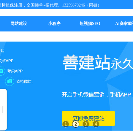
标担保注册，全国接单~招代理。13259879246（同微）
网站建设
小程序
短视频SEO
AI商家助
1
2
3
4