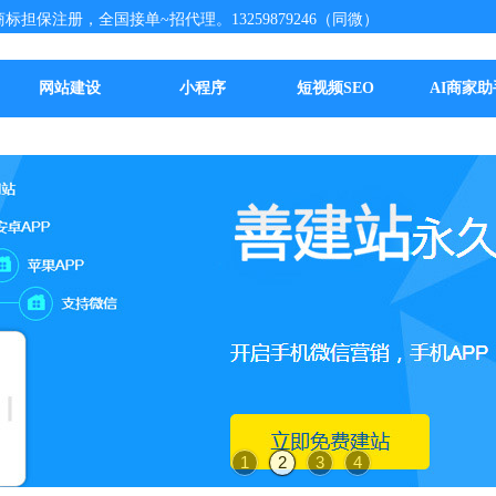
标担保注册，全国接单~招代理。13259879246（同微）
网站建设
小程序
短视频SEO
AI商家助
1
2
3
4